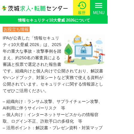
menu
履歴
MENU
情報セキュリティ10大脅威 2026について
お役立ち情報
IPAが公表した「情報セキュリ
ティ10大脅威 2026」は、2025
年の重大な事故・攻撃事例を踏
まえ、約250名の審査員による
審議と投票で選定された報告書
です。組織向けと個人向けで公開されており、解説書
やハンドブック、対策シートなど実務で使える資料が
公開されています。セキュリティに関する情報源とし
てぜひご活用ください。
– 組織向け：ランサム攻撃、サプライチェーン攻撃、
AI利用に伴うサイバーリスク 等
– 個人向け：インターネットサービスからの情報窃
取、ログイン不正、詐欺手口の多様化 等
– 活用ポイント：解説書・プレゼン資料・対策マップ