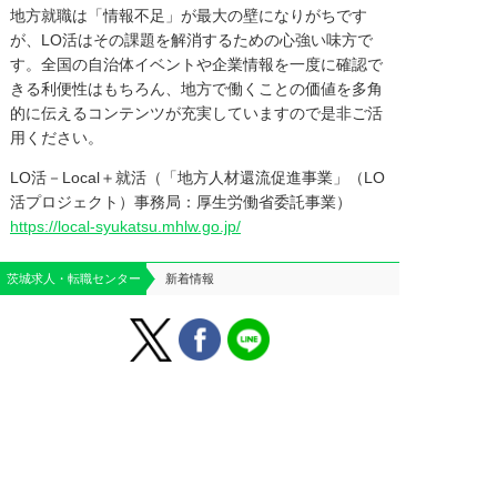
地方就職は「情報不足」が最大の壁になりがちです
が、LO活はその課題を解消するための心強い味方で
す。全国の自治体イベントや企業情報を一度に確認で
きる利便性はもちろん、地方で働くことの価値を多角
的に伝えるコンテンツが充実していますので是非ご活
用ください。
LO活－Local＋就活（「地方人材還流促進事業」（LO
活プロジェクト）事務局：厚生労働省委託事業）
https://local-syukatsu.mhlw.go.jp/
茨城求人・転職センター
新着情報
はじめての方へ
運営会社案内
よくあるご質問
個人情報保護方針