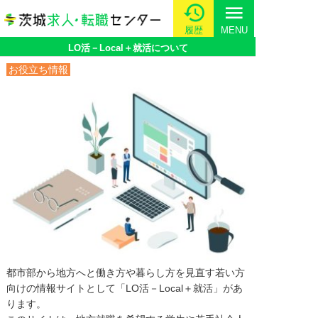
menu
履歴
MENU
LO活－Local＋就活について
お役立ち情報
都市部から地方へと働き方や暮らし方を見直す若い方
向けの情報サイトとして「LO活－Local＋就活」があ
ります。