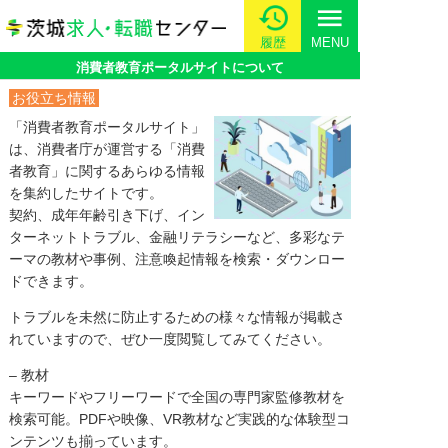
menu
履歴
MENU
消費者教育ポータルサイトについて
お役立ち情報
「消費者教育ポータルサイト」
は、消費者庁が運営する「消費
者教育」に関するあらゆる情報
を集約したサイトです。
契約、成年年齢引き下げ、イン
ターネットトラブル、金融リテラシーなど、多彩なテ
ーマの教材や事例、注意喚起情報を検索・ダウンロー
ドできます。
トラブルを未然に防止するための様々な情報が掲載さ
れていますので、ぜひ一度閲覧してみてください。
– 教材
キーワードやフリーワードで全国の専門家監修教材を
検索可能。PDFや映像、VR教材など実践的な体験型コ
ンテンツも揃っています。