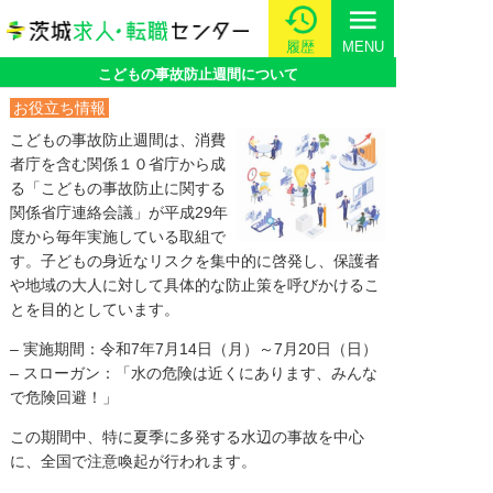
menu
履歴
MENU
こどもの事故防止週間について
お役立ち情報
こどもの事故防止週間は、消費
者庁を含む関係１０省庁から成
る「こどもの事故防止に関する
関係省庁連絡会議」が平成29年
度から毎年実施している取組で
す。子どもの身近なリスクを集中的に啓発し、保護者
や地域の大人に対して具体的な防止策を呼びかけるこ
とを目的としています。
– 実施期間：令和7年7月14日（月）～7月20日（日）
– スローガン：「水の危険は近くにあります、みんな
で危険回避！」
この期間中、特に夏季に多発する水辺の事故を中心
に、全国で注意喚起が行われます。