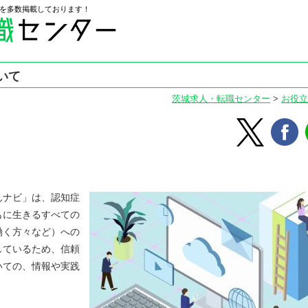
を多数掲載しております！
いて
茨城求人・転職センター
>
お役立
んナビ」は、認知症
もに生きるすべての
働く方々など）への
しているため、信頼
いての、情報や実践