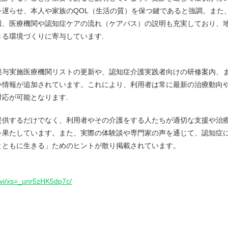
遅らせ、本人や家族のQOL（生活の質）を保つ鍵であると強調。また
報、医療機関や認知症ケアの流れ（ケアパス）の説明も充実しており、
る環境づくりに寄与しています.
投与実施医療機関リストの更新や、認知症介護実践者向けの研修案内、
い情報が追加されています。これにより、利用者は常に最新の治療動向
応が可能となります.
提供するだけでなく、利用者やその介護をする人たちが適切な支援や治
を果たしています。また、実際の体験談や専門家の声を通じて、認知症
とともに生きる」ためのヒントが散り掲載されています。
navi/xs=_unr5zHK5dp7c/