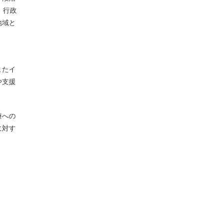
、行政
地域と
またイ
や支援
療への
に対す