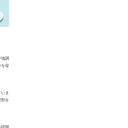
が強調
診を促
ていま
役割を
い段階