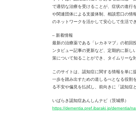
で適切な治療を受けることが、症状の進行を
や関連団体による支援体制、相談窓口の情
のネットワークを活かして安心して生活でき
– 新着情報
最新の治療薬である「レカネマブ」の初回
ンタビュー記事の更新など、定期的に新し
策について知ることができ、タイムリーな対
このサイトは、認知症に関する情報を単に
一歩を踏み出すための道しるべとなる役割
る不安や偏見を払拭し、前向きに「認知症
いばらき認知症あんしんナビ（茨城県）
https://dementia.pref.ibaraki.jp/dementia/