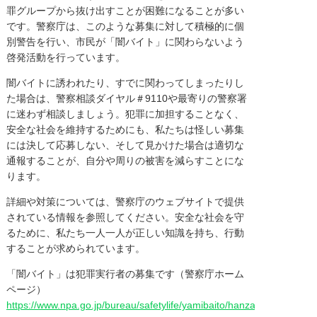
罪グループから抜け出すことが困難になることが多い
です。警察庁は、このような募集に対して積極的に個
別警告を行い、市民が「闇バイト」に関わらないよう
啓発活動を行っています。
闇バイトに誘われたり、すでに関わってしまったりし
た場合は、警察相談ダイヤル＃9110や最寄りの警察署
に迷わず相談しましょう。犯罪に加担することなく、
安全な社会を維持するためにも、私たちは怪しい募集
には決して応募しない、そして見かけた場合は適切な
通報することが、自分や周りの被害を減らすことにな
ります。
詳細や対策については、警察庁のウェブサイトで提供
されている情報を参照してください。安全な社会を守
るために、私たち一人一人が正しい知識を持ち、行動
することが求められています。
「闇バイト」は犯罪実行者の募集です（警察庁ホーム
ページ）
https://www.npa.go.jp/bureau/safetylife/yamibaito/hanzaishaboshu.ht