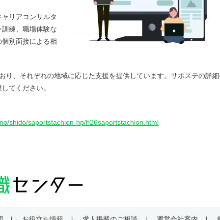
キャリアコンサルタ
ン訓練、職場体験な
の個別面接による相
ており、それぞれの地域に応じた支援を提供しています。サポステの詳細
照してください。
uno/shido/saportstachion-hp/h26saportstachion.html
問
お役立ち情報
求人掲載のご相談
運営会社案内