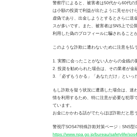
警察庁によると、被害者は50代から60代
は小額の投資で利益が出たように見せかけ
虚偽であり、出金しようとするとさらに送
スが多いです。また、被害者はSNS上で公開
利用した偽のプロフィールに騙されること
このような詐欺に遭わないために注意を払
1. 実際に会ったことがない人からの金銭の
2. 投資を勧められた場合は、その業者が
3. 「必ずもうかる」「あなただけ」とい
もし詐欺を疑う状況に遭遇した場合は、迷わ
情を利用するため、特に注意が必要な犯罪
ています。
お金にかかわる話がでたらほぼ詐欺だと思
警視庁SOS47特殊詐欺対策ページ：SNS
https://www.npa.go.jp/bureau/safetylife/so