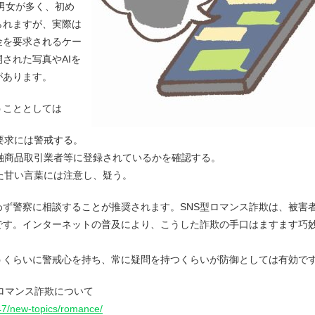
の男女が多く、初め
られますが、実際は
金を要求されるケー
された写真やAIを
があります。
うこととしては
要求には警戒する。
金融商品取引業者等に登録されているかを確認する。
った甘い言葉には注意し、疑う。
ず警察に相談することが推奨されます。SNS型ロマンス詐欺は、被害
です。インターネットの普及により、こうした詐欺の手口はますます巧
うくらいに警戒心を持ち、常に疑問を持つくらいが防御としては有効で
型ロマンス詐欺について
s47/new-topics/romance/