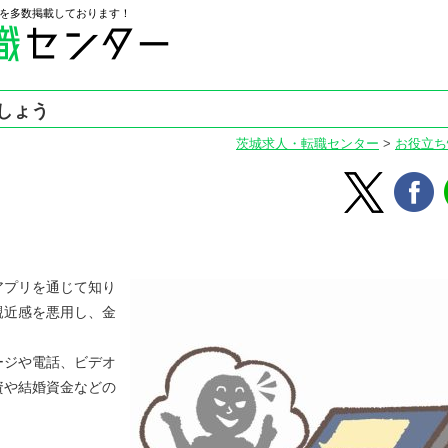
を多数掲載しております！
しょう
茨城求人・転職センター
>
お役立ち
アプリを通じて知り
親近感を悪用し、金
ージや電話、ビデオ
資や結婚資金などの