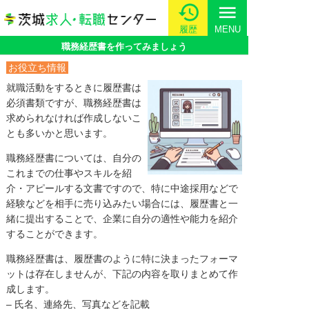
menu
履歴
MENU
職務経歴書を作ってみましょう
お役立ち情報
就職活動をするときに履歴書は
必須書類ですが、職務経歴書は
求められなければ作成しないこ
とも多いかと思います。
職務経歴書については、自分の
これまでの仕事やスキルを紹
介・アピールする文書ですので、特に中途採用などで
経験などを相手に売り込みたい場合には、履歴書と一
緒に提出することで、企業に自分の適性や能力を紹介
することができます。
職務経歴書は、履歴書のように特に決まったフォーマ
ットは存在しませんが、下記の内容を取りまとめて作
成します。
– 氏名、連絡先、写真などを記載