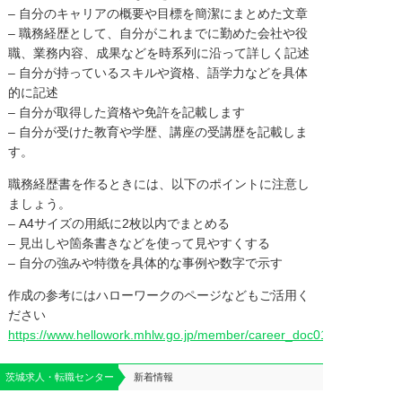
– 自分のキャリアの概要や目標を簡潔にまとめた文章
– 職務経歴として、自分がこれまでに勤めた会社や役
職、業務内容、成果などを時系列に沿って詳しく記述
– 自分が持っているスキルや資格、語学力などを具体
的に記述
– 自分が取得した資格や免許を記載します
– 自分が受けた教育や学歴、講座の受講歴を記載しま
す。
職務経歴書を作るときには、以下のポイントに注意し
ましょう。
– A4サイズの用紙に2枚以内でまとめる
– 見出しや箇条書きなどを使って見やすくする
– 自分の強みや特徴を具体的な事例や数字で示す
作成の参考にはハローワークのページなどもご活用く
ださい
https://www.hellowork.mhlw.go.jp/member/career_doc01.html
茨城求人・転職センター
新着情報