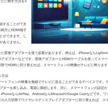
ビに映す方法を3
伝送することができ
両方にHDMI端子
ことができます。し
子がありません。
換アダプターを使う必要があります。例えば、iPhoneならLightnin
C-HDMIアダプターなどです。変換アダプターとHDMIケーブルを使ってスマ
替でHDMIに切り替えれば、スマートフォンの映像がテレビに映ります
う方法
マートフォンの映像を無線でテレビに送ることができるデバイスです。
ダプターを差し込み、電源に接続します。次に、スマートフォンの設定か
ならAirPlay、AndroidならMiracastやGoogle Castなどです。
ビの入力切替でワイヤレスディスプレイアダプターに切り替えれば、ス