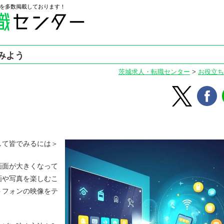
を多数掲載しております！
みよう
茨城求人・転職センター
>
お役立ち
して皆でみるには＞
画面が大きくなって
画や写真を楽しむこ
トフォンの映像をテ