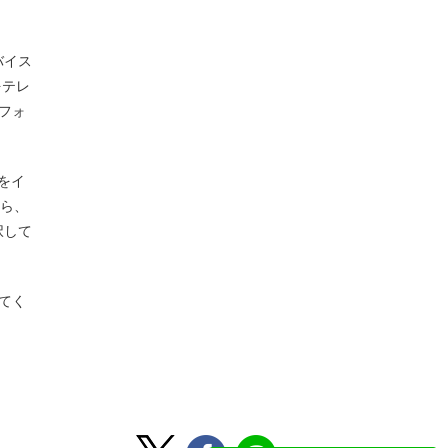
バイス
をテレ
フォ
リをイ
たら、
択して
てく