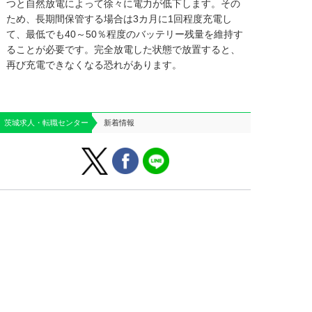
つと自然放電によって徐々に電力が低下します。その
ため、長期間保管する場合は3カ月に1回程度充電し
て、最低でも40～50％程度のバッテリー残量を維持す
ることが必要です。完全放電した状態で放置すると、
再び充電できなくなる恐れがあります。
茨城求人・転職センター
新着情報
はじめての方へ
運営会社案内
よくあるご質問
個人情報保護方針
お役立ち情報
お問い合わせ
求人掲載のご相談