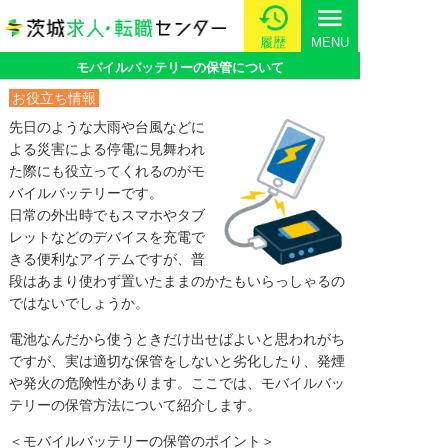
menu
履歴
MENU
モバイルバッテリーの保管について
お役立ち情報
先日のような大雨や台風などに
よる災害による停電に見舞われ
た際にも役立ってくれるのがモ
バイルバッテリーです。
日常の外出時でもスマホやタブ
レットなどのデバイスを充電で
きる便利なアイテムですが、普
段はあまり使わず置いたままのかたもいらっしゃるの
ではないでしょうか。
電池なんだから使うときだけ出せばよいと思われがち
ですが、実は適切な保管をしないと劣化したり、発煙
や発火の危険性があります。ここでは、モバイルバッ
テリーの保管方法について紹介します。
＜モバイルバッテリーの保管のポイント＞