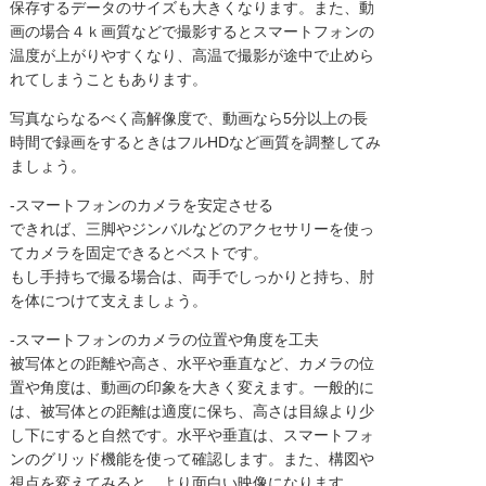
保存するデータのサイズも大きくなります。また、動
画の場合４ｋ画質などで撮影するとスマートフォンの
温度が上がりやすくなり、高温で撮影が途中で止めら
れてしまうこともあります。
写真ならなるべく高解像度で、動画なら5分以上の長
時間で録画をするときはフルHDなど画質を調整してみ
ましょう。
-スマートフォンのカメラを安定させる
できれば、三脚やジンバルなどのアクセサリーを使っ
てカメラを固定できるとベストです。
もし手持ちで撮る場合は、両手でしっかりと持ち、肘
を体につけて支えましょう。
-スマートフォンのカメラの位置や角度を工夫
被写体との距離や高さ、水平や垂直など、カメラの位
置や角度は、動画の印象を大きく変えます。一般的に
は、被写体との距離は適度に保ち、高さは目線より少
し下にすると自然です。水平や垂直は、スマートフォ
ンのグリッド機能を使って確認します。また、構図や
視点を変えてみると、より面白い映像になります。