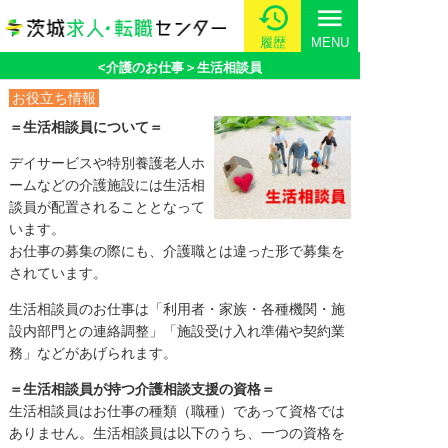
menu
履歴
MENU
<介護のお仕事＞生活相談員
お役立ち情報
＝生活相談員について＝
デイサービスや特別養護老人ホ
ームなどの介護施設には生活相
談員が配置されることとなって
います。
お仕事の募集の際にも、介護職とは違った形で募集を
されています。
生活相談員のお仕事は「利用者・家族・各種機関・施
設内部門との連絡調整」「施設受け入れ準備や契約業
務」などがあげられます。
＝生活相談員が持つ介護相談支援の資格＝
生活相談員はお仕事の種類（職種）であって資格では
ありません。生活相談員は以下のうち、一つの資格を