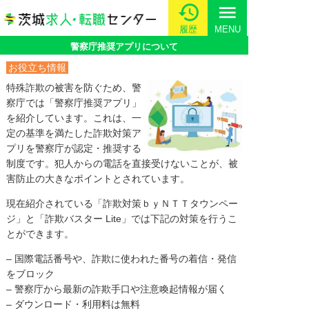
menu
履歴
MENU
警察庁推奨アプリについて
お役立ち情報
特殊詐欺の被害を防ぐため、警
察庁では「警察庁推奨アプリ」
を紹介しています。これは、一
定の基準を満たした詐欺対策ア
プリを警察庁が認定・推奨する
制度です。犯人からの電話を直接受けないことが、被
害防止の大きなポイントとされています。
現在紹介されている「詐欺対策ｂｙＮＴＴタウンペー
ジ」と「詐欺バスター Lite」では下記の対策を行うこ
とができます。
– 国際電話番号や、詐欺に使われた番号の着信・発信
をブロック
– 警察庁から最新の詐欺手口や注意喚起情報が届く
– ダウンロード・利用料は無料