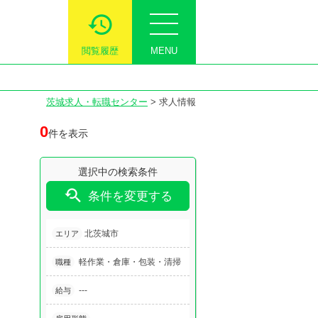
閲覧履歴
MENU
茨城求人・転職センター
>
求人情報
0
件を表示
選択中の検索条件

条件を変更する
北茨城市
エリア
軽作業・倉庫・包装・清掃
職種
---
給与