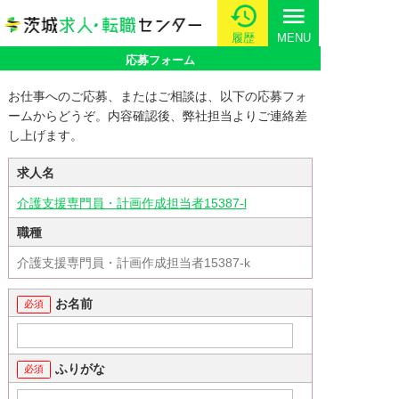
menu
履歴
MENU
応募フォーム
お仕事へのご応募、またはご相談は、以下の応募フォ
ームからどうぞ。内容確認後、弊社担当よりご連絡差
し上げます。
求人名
介護支援専門員・計画作成担当者15387-l
職種
介護支援専門員・計画作成担当者15387-k
お名前
ふりがな