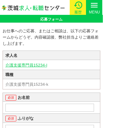
menu
履歴
MENU
応募フォーム
お仕事へのご応募、またはご相談は、以下の応募フォ
ームからどうぞ。内容確認後、弊社担当よりご連絡差
し上げます。
求人名
介護支援専門員15234-l
職種
介護支援専門員15234-k
お名前
ふりがな