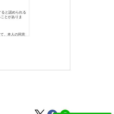
すると認められる
ることがありま
って、本人の同意
要がある場合であ
令の定める事務を
人の同意を得るこ
該応募者の同意を
から法的な手続き
ない範囲におい
、個人情報を提供
らかじめご了承く