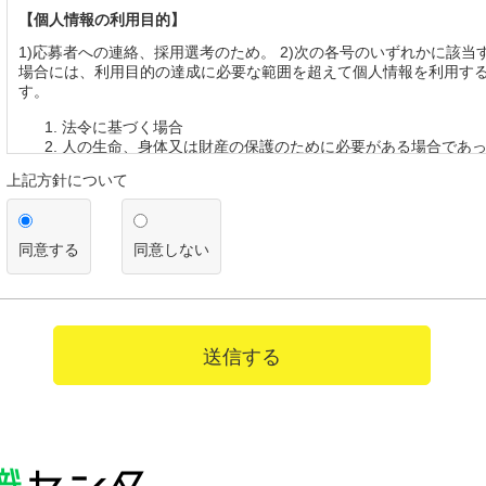
【個人情報の利用目的】
1)応募者への連絡、採用選考のため。 2)次の各号のいずれかに該当
場合には、利用目的の達成に必要な範囲を超えて個人情報を利用す
す。
法令に基づく場合
人の生命、身体又は財産の保護のために必要がある場合であ
を得ることが困難であるとき
上記方針について
公衆衛生の向上又は児童の健全な育成の推進のために特に必
って、本人の同意を得ることが困難であるとき
国の機関若しくは地方公共団体又はその委託を受けた者が法
遂行することに対して協力する必要がある場合であって、本
同意する
同意しない
とによって当該事務の遂行に支障を及ぼすおそれがあるとき
【第三者への提供】
弊社は法律で定められている場合を除いて、応募者の個人情報を当
得ず第三者に提供・委託することはありません。ただし、官公庁等
送信する
により個人情報について開示が求められた場合は、関係法令に反し
て、応募者の同意なく応募内容を提供することがあります。
【提供の任意性】
応募者が弊社に対して個人情報を提供することは任意です。ただし
されない場合には、採用の検討ができない場合がありますので、あ