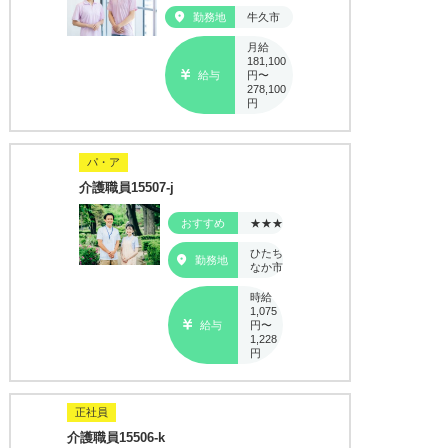
勤務地
牛久市
月給
181,100
給与
円〜
278,100
円
パ・ア
介護職員15507-j
おすすめ
★★★
ひたち
勤務地
なか市
時給
1,075
給与
円〜
1,228
円
正社員
介護職員15506-k