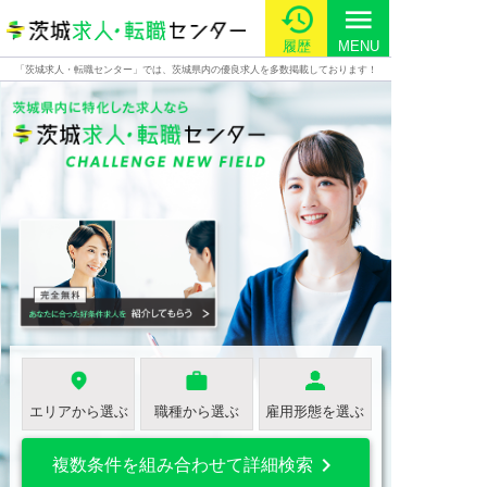
menu
履歴
MENU
「茨城求人・転職センター」では、茨城県内の優良求人を多数掲載しております！
エリアから選ぶ
職種から選ぶ
雇用形態を選ぶ

複数条件を組み合わせて詳細検索