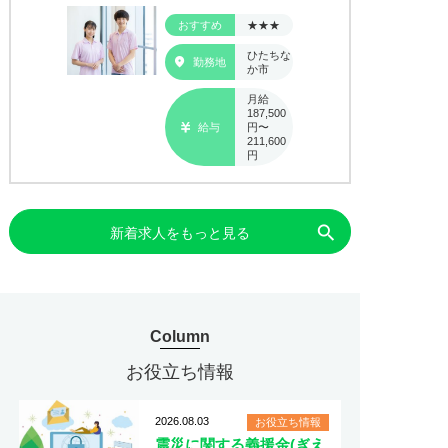
おすすめ
★★★
ひたちな
勤務地
か市
月給
187,500
給与
円〜
211,600
円
search
新着求人をもっと見る
Column
お役立ち情報
2026.08.03
お役立ち情報
震災に関する義援金(ぎえ