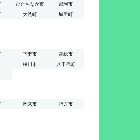
市
ひたちなか市
那珂市
町
大洗町
城里町
市
下妻市
常総市
市
桜川市
八千代町
市
潮来市
行方市