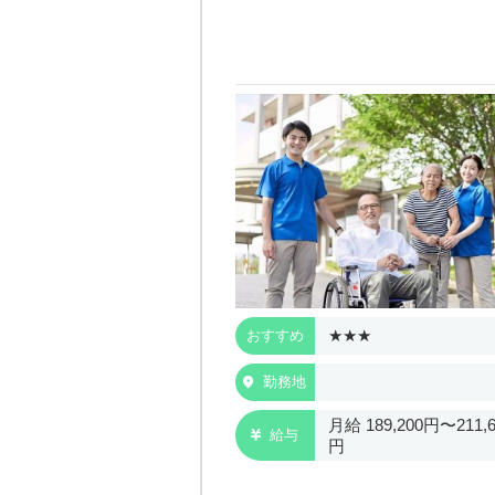
★
★★★
おすすめ
ちなか市
勤務地
189,200円〜211,600
月給 189,200円〜211,6
給与
円