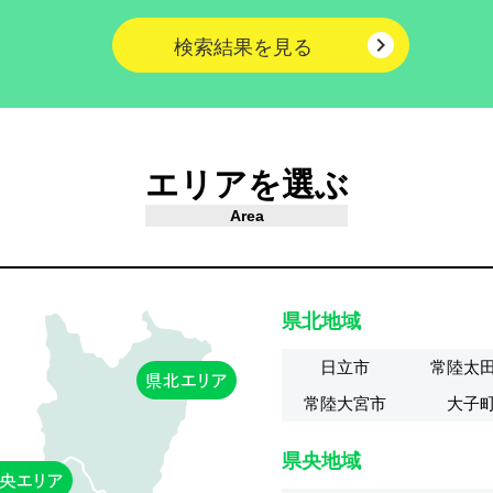

検索結果を見る
エリアを選ぶ
Area
県北地域
日立市
常陸太
常陸大宮市
大子
県央地域