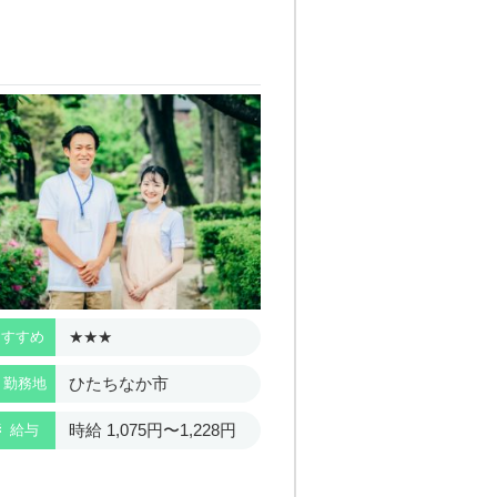
★★★
★★★
おすすめ
おすすめ
ひたちなか市
ひたち
勤務地
勤務地
月給 189
時給 1,075円〜1,228円
給与
給与
円