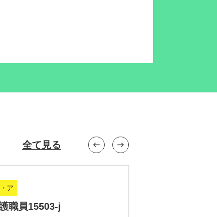
全て見る
west
east
・ア
正社員
護職員15503-j
介護職員15502-