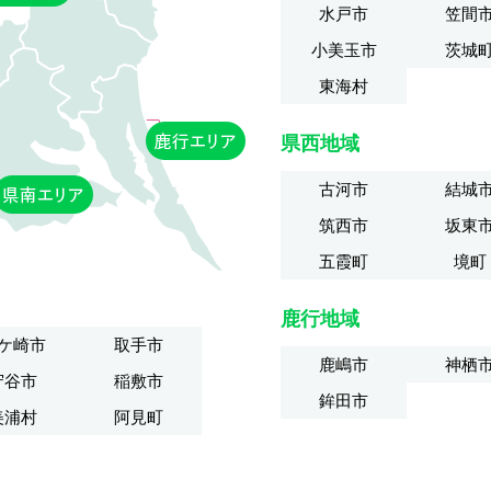
水戸市
笠間
小美玉市
茨城
東海村
県西地域
古河市
結城
筑西市
坂東
五霞町
境町
鹿行地域
ケ崎市
取手市
鹿嶋市
神栖
守谷市
稲敷市
鉾田市
美浦村
阿見町