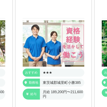
★★★
おすすめ
東茨城郡城里町小勝385
勤務地
00
月給 189,200円〜211,600
給与
円