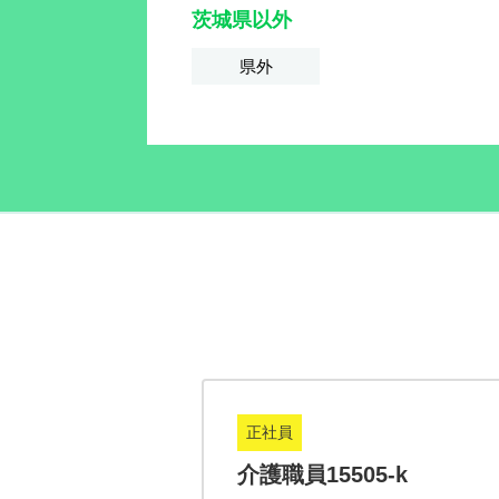
茨城県以外
県外
正社員
2-k
介護職員15505-k