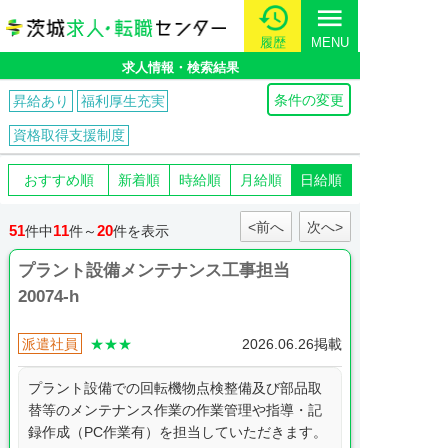
menu
履歴
MENU
求人情報・検索結果
条件の変更
昇給あり
福利厚生充実
資格取得支援制度
おすすめ順
新着順
時給順
月給順
日給順
<前へ
次へ>
51
11
20
件中
件～
件を表示
プラント設備メンテナンス工事担当
20074-h
派遣社員
★★★
2026.06.26掲載
プラント設備での回転機物点検整備及び部品取
替等のメンテナンス作業の作業管理や指導・記
録作成（PC作業有）を担当していただきます。