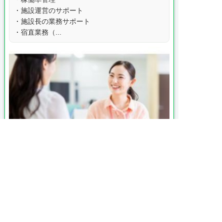
・施設運営のサポート
・施設長の業務サポート
・宿直業務（...

月給 271,000円〜411,000円
給与

交通