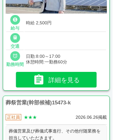

時給 2,500円
給与

交通

日勤:8:00～17:00
休憩時間:一勤務60分
勤務時間

詳細を見る
葬祭営業(幹部候補)15473-k
正社員
★★★
2026.06.26掲載
葬儀営業及び葬儀式事進行、その他付随業務を
担当していただきます。