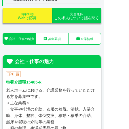
簡単30秒
完全無料
Webで応募
この求人について話を聞く



会社・仕事の魅力
募集要項
企業情報

会社・仕事の魅力
正社員
特養介護職15485-k
老人ホームにおける、介護業務を行っていただけ
る方を募集中です。
＜主な業務＞
・食事や排泄の介助、衣服の着脱、清拭、入浴介
助、身体、整容、体位交換、移動・移乗の介助、
起床や就寝の介助等の業務
・服の整理、生活必需品の買い物