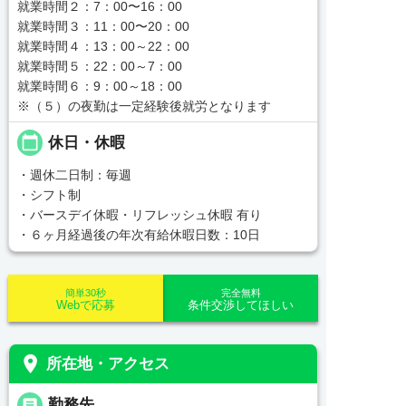
就業時間２：7：00〜16：00
就業時間３：11：00〜20：00
就業時間４：13：00～22：00
就業時間５：22：00～7：00
就業時間６：9：00～18：00
※（５）の夜勤は一定経験後就労となります
calendar_today
休日・休暇
・週休二日制：毎週
・シフト制
・バースデイ休暇・リフレッシュ休暇 有り
・６ヶ月経過後の年次有給休暇日数：10日
簡単30秒
完全無料
Webで応募
条件交渉してほしい
place
所在地・アクセス
_pin
勤務先