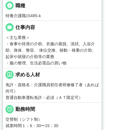
info
職種
特養介護職15485-k
label
仕事内容
＜主な業務＞
・食事や排泄の介助、衣服の着脱、清拭、入浴介
助、身体、整容、 体位交換、移動・移乗の介助、
起床や就寝の介助等の業務
・服の整理、生活必需品の買い物
portrait
求める人材
免許・資格名：介護職員初任者研修修了者（あれば
尚可）
普通自動車運転免許：必須（ＡＴ限定可）

勤務時間
交替制（シフト制）
就業時間１：6：30〜15：30