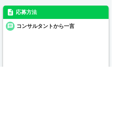
description
応募方法
message
コンサルタントから一言
続きを見る
local_phone
お問い合わせ番号


友だち追加
電話で応募
WEBで応募
0479-46-0703
簡単30秒
完全無料
Webで応募
求人票以外の情報を聞く