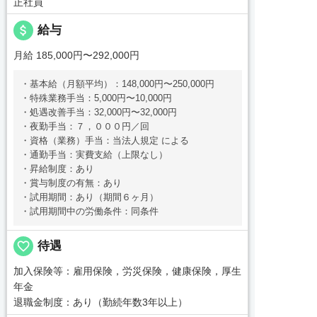
正社員
attach_money
給与
月給 185,000円〜292,000円
・基本給（月額平均）：148,000円〜250,000円
・特殊業務手当：5,000円〜10,000円
・処遇改善手当：32,000円〜32,000円
・夜勤手当：７，０００円／回
・資格（業務）手当：当法人規定 による
・通勤手当：実費支給（上限なし）
・昇給制度：あり
・賞与制度の有無：あり
・試用期間：あり（期間６ヶ月）
・試用期間中の労働条件：同条件
favorite_border
待遇
加入保険等：雇用保険，労災保険，健康保険，厚生
年金
退職金制度：あり（勤続年数3年以上）