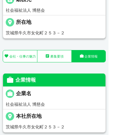
社会福祉法人 博慈会
place
所在地
茨城県牛久市女化町２５３－２



会社・仕事の魅力
募集要項
企業情報

企業情報

企業名
社会福祉法人 博慈会
place
本社所在地
茨城県牛久市女化町２５３－２