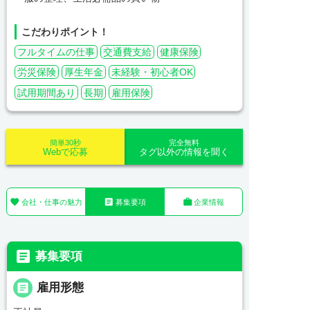
こだわりポイント！
フルタイムの仕事
交通費支給
健康保険
労災保険
厚生年金
未経験・初心者OK
試用期間あり
長期
雇用保険
簡単30秒
完全無料
Webで応募
タグ以外の情報を聞く



会社・仕事の魅力
募集要項
企業情報

募集要項

雇用形態