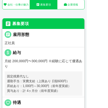



会社・仕事の魅力
募集要項
企業情報

募集要項

雇用形態
正社員
attach_money
給与
月給 200,000円〜300,000円
※経験に応じて優遇あ
り
固定残業代なし
通勤手当：実費支給（上限あり 日額600円）
昇給あり：1,000円～30,000円（前年度実績）
賞与あり：計 4ヶ月分（前年度実績）
favorite_border
待遇