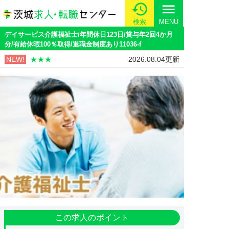
menu
検索
MENU
デイサービス介護福祉士/年間休日123日/賞与年2回4か月
分/有給休暇100％取得/退職金制度あり11036-f
NEW!
★★★
2026.08.04更新
この求人のポイント