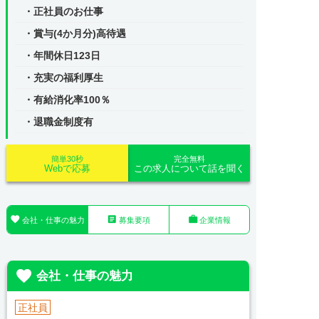
・正社員のお仕事
・賞与(4か月分)高待遇
・年間休日123日
・充実の福利厚生
・有給消化率100％
・退職金制度有
簡単30秒
完全無料
Webで応募
この求人について話を聞く



会社・仕事の魅力
募集要項
企業情報

会社・仕事の魅力
正社員