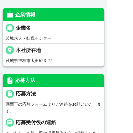

企業情報

企業名
茨城求人・転職センター
place
本社所在地
茨城県神栖市太田523-27
description
応募方法
description
応募方法
画面下の応募フォームよりご連絡をお願いいたしま
す。
chat
応募受付後の連絡
エントリーの後、弊社採用担当からご連絡をいたし