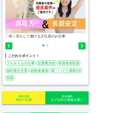
〇長く安心して働ける正社員のお仕事
〇資格・経験


こだわりポイント！
フルタイムの仕事
交通費支給
有資格者歓迎
福利厚生充実
経験者優遇
車・バイク通勤OK
長期
簡単30秒
完全無料
Webで応募
タグ以外の情報を聞く