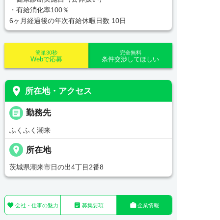
・有給消化率100％
6ヶ月経過後の年次有給休暇日数 10日
簡単30秒
完全無料
Webで応募
条件交渉してほしい
place
所在地・アクセス
_pin
勤務先
ふくふく潮来
place
所在地
茨城県潮来市日の出4丁目2番8



会社・仕事の魅力
募集要項
企業情報