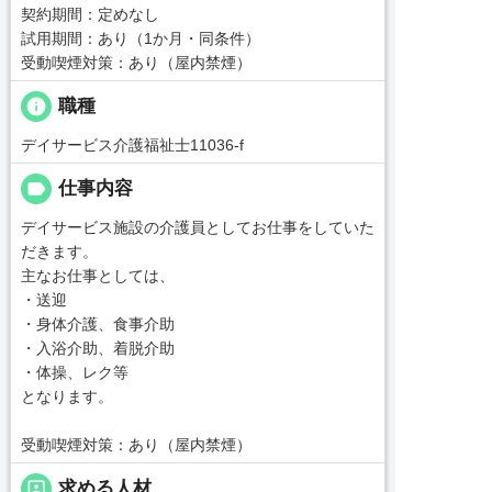
契約期間：定めなし
試用期間：あり（1か月・同条件）
受動喫煙対策：あり（屋内禁煙）
info
職種
デイサービス介護福祉士11036-f
label
仕事内容
デイサービス施設の介護員としてお仕事をしていた
だきます。
主なお仕事としては、
・送迎
・身体介護、食事介助
・入浴介助、着脱介助
・体操、レク等
となります。
受動喫煙対策：あり（屋内禁煙）
portrait
求める人材