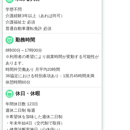
学歴不問
介護経験3年以上（あれば尚可）
介護福祉士 必須
普通自動車運転免許 必須

勤務時間
8時00分～17時00分
※利用者の希望により就業時間が変動する可能性が
あります。
時間外労働あり 月平均20時間
36協定における特別条項あり：1箇月45時間未満
休憩時間60分
calendar_today
休日・休暇
年間休日数 123日
週休二日制 毎週
※希望休を加味した週休二日制
・年末年始4日（交代制で取得）
・健康診断実施日（公休扱い）