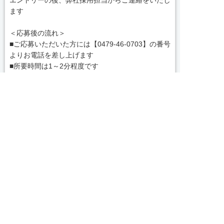
ます
＜応募後の流れ＞
■ご応募いただいた方には【0479-46-0703】の番号
よりお電話を差し上げます
■所要時間は1～2分程度です
■今後のご案内等、簡単な内容ですので何かご用意
頂く必要はございません
message
コンサルタントから一言


友だち追加
電話で応募
WEBで応募
【茨城県でお仕事紹介、人材紹介なら茨城求人・転
職センターへ！】
私どもは「すべての人の満足・人を大切に・社会貢
献」を企業理念として各種事業を展開する中、一人
でも多くの人とのふれあいを通じ、真心をもって共
感し、支援し、貢献していくことこそが使命である
続きを見る
と自負しております。
皆様のベストパートナーとして、満足いただけるサ
local_phone
お問い合わせ番号
ービスをお届けできるよう、なお一層の努力を重ね