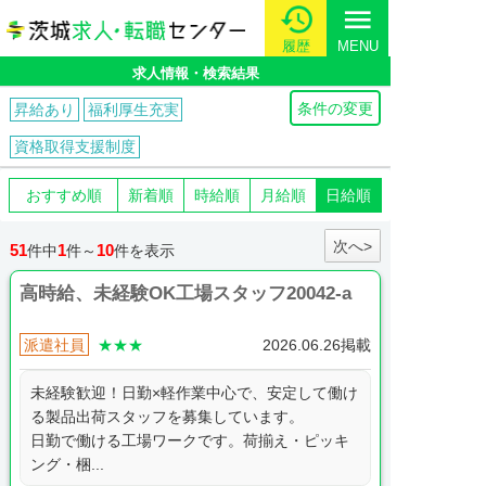
menu
履歴
MENU
求人情報・検索結果
条件の変更
昇給あり
福利厚生充実
資格取得支援制度
おすすめ順
新着順
時給順
月給順
日給順
次へ>
51
1
10
件中
件～
件を表示
高時給、未経験OK工場スタッフ20042-a
派遣社員
★★★
2026.06.26掲載
未経験歓迎！日勤×軽作業中心で、安定して働け
る製品出荷スタッフを募集しています。
日勤で働ける工場ワークです。荷揃え・ピッキ
ング・梱...