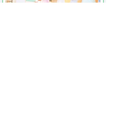

月給 212,400円〜227,400円
給与

交通
就業時間１
8：00〜17：00
就業時間２
7：00〜16：00
就業時間３
9：00〜18：00

※7:00〜18:00 の間でシフト制（休憩60
勤務時間
分）要相談
月平均残業5時間と少なめです。
休憩時間：60分
月平均時間外労働時間：5時間
特別な事情・・期間等