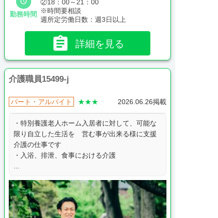

②18：00～21：00
※時間要相談
勤務時間
週所定労働日数：週3日以上

詳細を見る
介護職員15499-j
パート・アルバイト
★★★
2026.06.26掲載
・特別養護老人ホーム入居者に対して、可能な
限り自立した生活を 営む事が出来る様に支援
介護の仕事です
・入浴、排泄、食事における介護
...