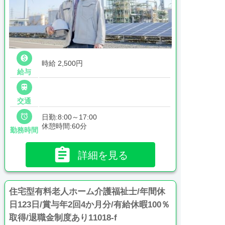

時給 2,500円
給与

交通

日勤:8:00～17:00
休憩時間:60分
勤務時間

詳細を見る
住宅型有料老人ホーム介護福祉士/年間休
日123日/賞与年2回4か月分/有給休暇100％
取得/退職金制度あり11018-f