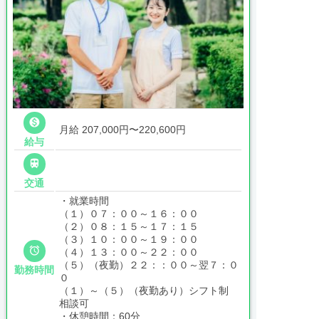

月給 207,000円〜220,600円
給与

交通
・就業時間
（１）０７：００～１６：００
（２）０８：１５～１７：１５
（３）１０：００～１９：００

（４）１３：００～２２：００
（５）（夜勤）２２：：００～翌７：０
勤務時間
０
（１）～（５）（夜勤あり）シフト制
相談可
・休憩時間：60分