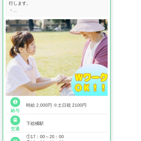
行します。
・...

時給 2,000円
※土日祝 2100円
給与

下総橘駅
交通
①17：00～20：00