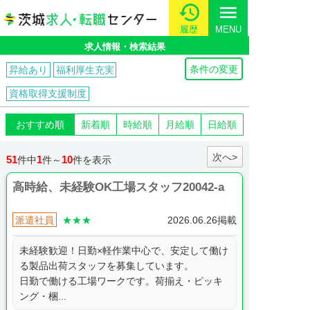
menu
履歴
MENU
求人情報・検索結果
条件の変更
昇給あり
福利厚生充実
資格取得支援制度
おすすめ順
新着順
時給順
月給順
日給順
次へ>
51
1
10
件中
件～
件を表示
高時給、未経験OK工場スタッフ20042-a
派遣社員
★★★
2026.06.26掲載
未経験歓迎！日勤×軽作業中心で、安定して働け
る製品出荷スタッフを募集しています。
日勤で働ける工場ワークです。荷揃え・ピッキ
ング・梱...