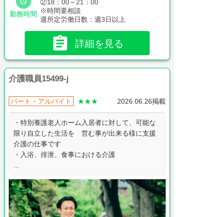

②18：00～21：00
※時間要相談
勤務時間
週所定労働日数：週3日以上

詳細を見る
介護職員15499-j
パート・アルバイト
★★★
2026.06.26掲載
・特別養護老人ホーム入居者に対して、可能な
限り自立した生活を 営む事が出来る様に支援
介護の仕事です
・入浴、排泄、食事における介護
...