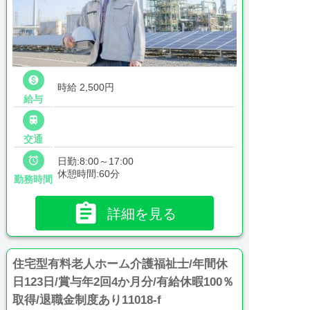

時給 2,500円
給与

交通

日勤:8:00～17:00
休憩時間:60分
勤務時間

詳細を見る
住宅型有料老人ホーム介護福祉士/年間休
日123日/賞与年2回4か月分/有給休暇100％
取得/退職金制度あり11018-f