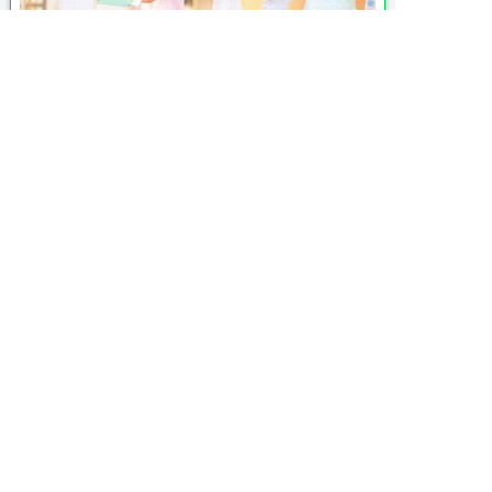

月給 212,400円〜227,400円
給与

交通
就業時間１
8：00〜17：00
就業時間２
7：00〜16：00
就業時間３
9：00〜18：00

※7:00〜18:00 の間でシフト制（休憩60
勤務時間
分）要相談
月平均残業5時間と少なめです。
休憩時間：60分
月平均時間外労働時間：5時間
特別な事情・・期間等