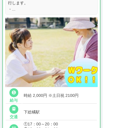
行します。
・...

時給 2,000円
※土日祝 2100円
給与

下総橘駅
交通
①17：00～20：00