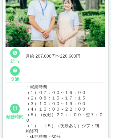

月給 207,000円〜220,600円
給与

交通
・就業時間
（１）０７：００～１６：００
（２）０８：１５～１７：１５
（３）１０：００～１９：００

（４）１３：００～２２：００
（５）（夜勤）２２：：００～翌７：０
勤務時間
０
（１）～（５）（夜勤あり）シフト制
相談可
・休憩時間：60分