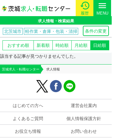
menu
履歴
MENU
求人情報・検索結果
条件の変更
北茨城市
軽作業・倉庫・包装・清掃
おすすめ順
新着順
時給順
月給順
日給順
該当する記事が見つかりませんでした。
茨城求人・転職センター
求人情報
はじめての方へ
運営会社案内
よくあるご質問
個人情報保護方針
お役立ち情報
お問い合わせ